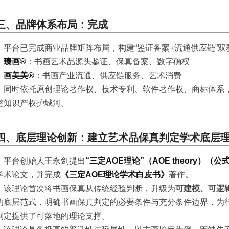
三、品牌体系布局：完成
平台已完成商业品牌矩阵布局，构建“鉴证备案+流通供应链”双
臻画®
：书画艺术品源头鉴证、保真备案、数字确权
画美美®
：书画产业流通、供应链服务、艺术消费
同时依托原创理论著作权、技术专利、软件著作权、商标体系，
整知识产权护城河。
四、底层理论创新：建立艺术品保真判定学术底层
平台创始人王永剑提出
“三定AOE理论”（AOE theory）（公
学术论文，并完成
《三定AOE理论学术白皮书》
著作。
该理论首次将书画保真从传统经验判断，升级为
可建模、可逻
的底层范式，明确书画保真判定的必要条件与充分条件边界，为
制定提供了可落地的理论支撑。