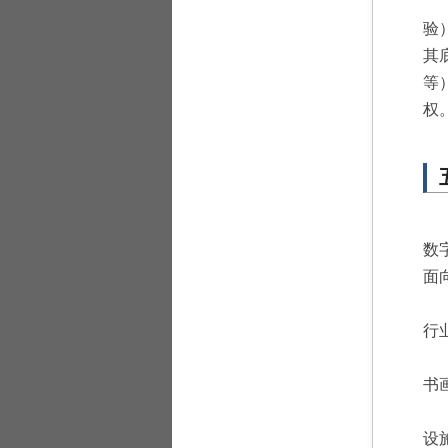
验
其
等
权
数
面
行
书
设