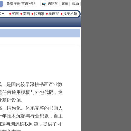
免费注册
重设密码
|
购物车
|
充值
|
帮助
|
室
买画
卖画
找画家
看画展
找美术馆
正式上线，是国内较早深耕书画产业数
无任何通用模板与外包代码，逐
业基础设施。
高、结构化、体系完整的书画人
十年技术沉淀与行业积累，自主
判定与溯源确权问题，提供了可