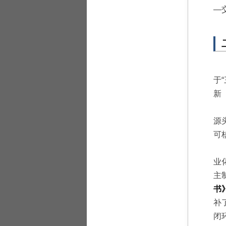
—
于
新
源
可
业
主
书
补
闭