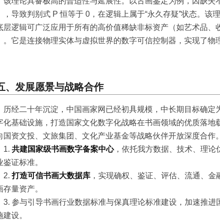
该理论具备极高的普适性与延展性。以古画鉴定为例，因缺失
），导致判别式 P 恒等于 0，在逻辑上属于“永久存疑”状态。
底层逻辑可广泛应用于所有的高价值稀缺非标资产（如艺术品、
）。它是连接物理实体与虚拟世界的数字可信控制器，实现了物
。
五、发展愿景与战略合作
历经二十年沉淀，中国画家网已经初具规模，中长期目标确定
字化基础设施，打造国家文化数字化战略在书画领域的优质落地
向国资文投、文旅集团、文化产业基金等战略伙伴开放深度合作
1.
共建国家级书画数字备案中心
，依托我方数据、技术、理论
业鉴证标准。
2.
打造可信书画大数据库
，实现确权、鉴证、评估、流通、金
画存量资产。
3. 参与引导书画行业数据标准与保真理论标准建设，加速推
施建设。