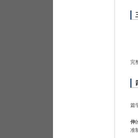
完
篇
伸
准