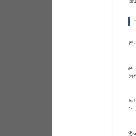
验
产
络
为
库
平
游