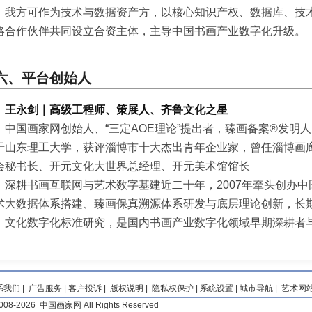
我方可作为技术与数据资产方，以核心知识产权、数据库、技
略合作伙伴共同设立合资主体，主导中国书画产业数字化升级。
六、平台创始人
王永剑｜高级工程师、策展人、齐鲁文化之星
中国画家网创始人、“三定AOE理论”提出者，臻画备案®发明
于山东理工大学，获评淄博市十大杰出青年企业家，曾任淄博画
会秘书长、开元文化大世界总经理、开元美术馆馆长
深耕书画互联网与艺术数字基建近二十年，2007年牵头创办
术大数据体系搭建、臻画保真溯源体系研发与底层理论创新，长
、文化数字化标准研究，是国内书画产业数字化领域早期深耕者
系我们
|
广告服务
|
客户投诉
|
版权说明
|
隐私权保护
|
系统设置
|
城市导航
|
艺术网
 2008-2026 中国画家网 All Rights Reserved