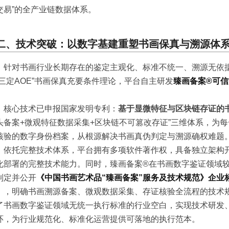
交易”的全产业链数据体系。
二、技术突破：以数字基建重塑书画保真与溯源体
针对书画行业长期存在的鉴定主观化、标准不统一、溯源无依
“三定AOE”书画保真充要条件理论，平台自主研发
臻画备案®可
核心技术已申报国家发明专利：
基于显微特征与区块链存证的
头备案+微观特征数据采集+区块链不可篡改存证”三维体系，为
核验的数字身份档案，从根源解决书画真伪判定与溯源确权难题
依托完整技术体系，平台拥有多项软件著作权，具备独立架构
化部署的完整技术能力。同时，臻画备案®在书画数字鉴证领域
制定并公开
《中国书画艺术品“臻画备案”服务及技术规范》企业
》
，明确书画溯源备案、微观数据采集、存证核验全流程的技术
了书画数字鉴证领域无统一执行标准的行业空白，实现技术研发
环，为行业规范化、标准化运营提供可落地的执行范本。