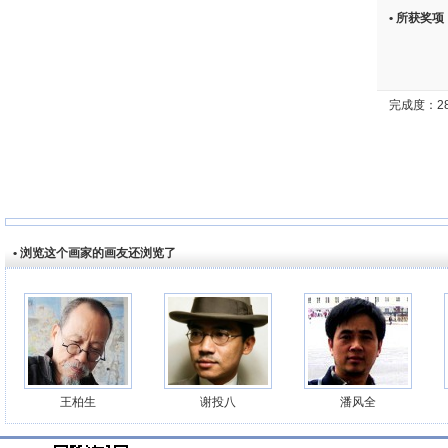
• 所获奖项
完成度：28
• 浏览这个画家的画友还浏览了
王柏生
谢投八
潘风全