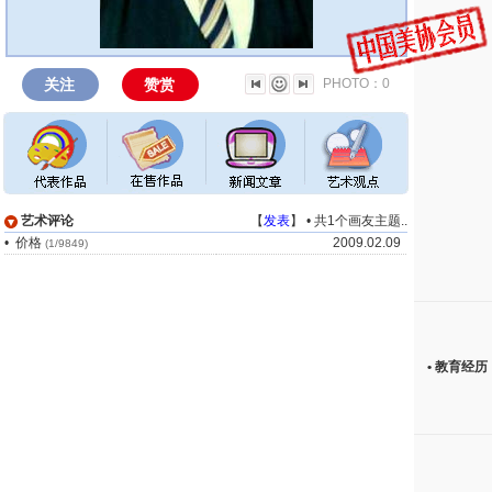
关注
赞赏
PHOTO：0
艺术评论
【
发表
】 •
共1个画友主题
..
•
价格
2009.02.09
(1/9849)
• 教育经历