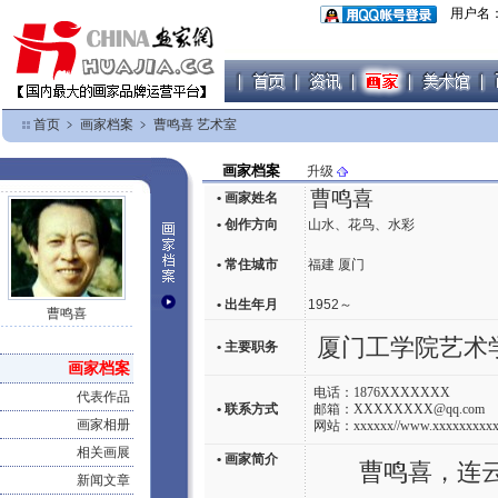
用户名
首页
﹥
画家档案
﹥
曹鸣喜 艺术室
画家档案
升级
曹鸣喜
• 画家姓名
• 创作方向
山水、花鸟、水彩
• 常住城市
福建 厦门
• 出生年月
1952～
曹鸣喜
厦门工学院艺术
• 主要职务
画家档案
电话：1876XXXXXXX
代表作品
• 联系方式
邮箱：XXXXXXXX@qq.com
画家相册
网站：xxxxxx//www.xxxxxxxxxxxx
相关画展
• 画家简介
曹鸣喜，连云港
新闻文章