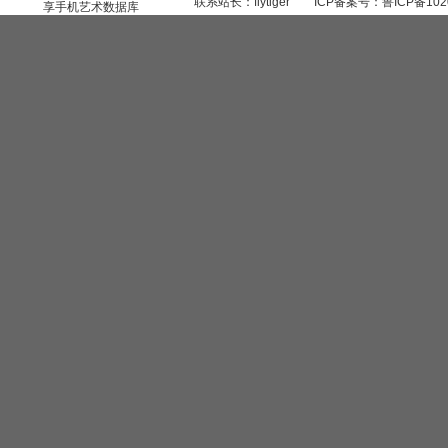
联系站长：
flytiger
ICP备案号：
鲁ICP备102
享手机艺术数据库